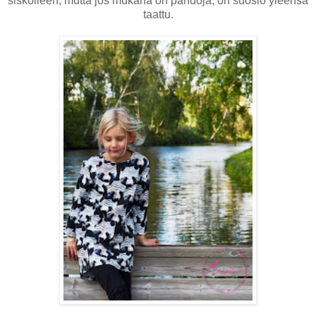
siskolleen, mutta jos mukana on pandoja, on suosio yleensä
taattu.